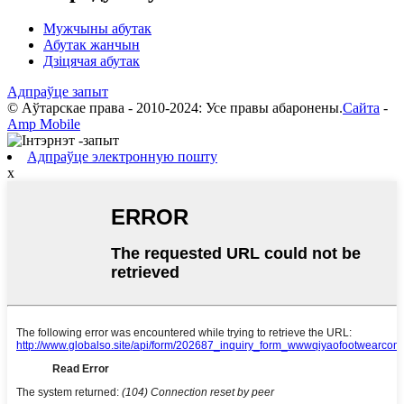
Мужчыны абутак
Абутак жанчын
Дзіцячая абутак
Адпраўце запыт
© Аўтарскае права - 2010-2024: Усе правы абаронены.
Сайта
-
Amp Mobile
Адпраўце электронную пошту
x