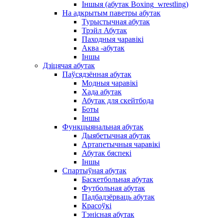
Іншыя (абутак Boxing_wrestling)
На адкрытым паветры абутак
Турыстычная абутак
Трэйл Абутак
Паходныя чаравікі
Аква -абутак
Іншы
Дзіцячая абутак
Паўсядзённая абутак
Модныя чаравікі
Хада абутак
Абутак для скейтбода
Боты
Іншы
Функцыянальная абутак
Дыябетычная абутак
Артапетычныя чаравікі
Абутак бяспекі
Іншы
Спартыўная абутак
Баскетбольная абутак
Футбольная абутак
Падбадзёрваць абутак
Красоўкі
Тэнісная абутак