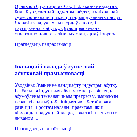
Quanzhou Qiyao абутак Co., Ltd. аказвае выдатны
ўплыў у сусветнай індустрыі абутку з унікальнай
сумессю інавацый, якасці і індывідуальных паслуг.
Як адзін з вядучых вытворцаў спорту і
паўсядзённага абутку, Qiyao прысвечаны
стварэнню новых галіновых стандартаў Propery ...
Прагледзець падрабязнасці
Інавацыі і налада ў сусветнай
абутковай прамысловасці
Уводзіны: Змяненне ландшафту індустрыі абутку
Глабальная індустрыя абутку хутка развіваецца,
абумоўлены тэхналагічным прагрэсам, змяняючы
перавагі спажыўцоў і ініцыятывы ўстойлівага
развіцця. З ростам налады, праектамі, якія
кіруюцца прадукцыйнасцю, і экалагічна чыстым
дываном ...
Прагледзець падрабязнасці