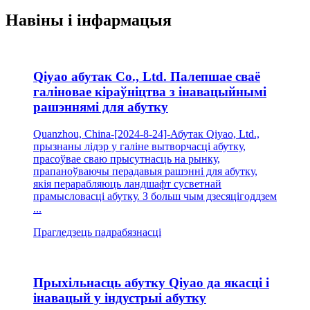
Навіны і інфармацыя
Qiyao абутак Co., Ltd. Палепшае сваё
галіновае кіраўніцтва з інавацыйнымі
рашэннямі для абутку
Quanzhou, China-[2024-8-24]-Абутак Qiyao, Ltd.,
прызнаны лідэр у галіне вытворчасці абутку,
прасоўвае сваю прысутнасць на рынку,
прапаноўваючы перадавыя рашэнні для абутку,
якія перарабляюць ландшафт сусветнай
прамысловасці абутку. З больш чым дзесяцігоддзем
...
Прагледзець падрабязнасці
Прыхільнасць абутку Qiyao да якасці і
інавацый у індустрыі абутку