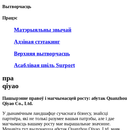
Вытворчасць
Працэс
Матэрыяльны звычай
Адзіная стэтакинг
Верхняя вытворчасць
Асаблівая цвіль Surport
пра
qiyao
Пашырэнне правоў і магчымасцей росту: абутак Quanzhou
Qiyao Co., Ltd.
У дынамічным ландшафце сучаснага бізнесу, знайсці
партнёра, які не толькі разумее вашыя патрэбы, але і дае
магчымасць вашаму росту мае вырашальнае значэнне.
Менавіта тут вылучаецца абутак Quanzhou Qiyao, Ltd, маяк