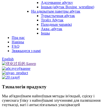
Адсочванне абутку
Іншыя (абутак Boxing_wrestling)
На адкрытым паветры абутак
Турыстычная абутак
Трэйл Абутак
Паходныя чаравікі
Аква -абутак
Іншы
Пра нас
Навіны
FAQ
Звяжыцеся з намі
English
Тэхналогія прадукту
Мы аб'ядноўваем найноўшыя метады ін'екцый, сціску і
сумеснага ўліку з найноўшымі злучэннямі для паляпшэння
гнуткасці, вагі і антыслізгальных уласцівасцей