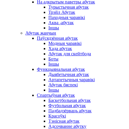
На адкрытым паветры абутак
Турыстычная абутак
Трэйл Абутак
Паходныя чаравікі
Аква -абутак
Іншы
Абутак жанчын
Паўсядзённая абутак
Модныя чаравікі
Хада абутак
Абутак для скейтбода
Боты
Іншы
Функцыянальная абутак
Дыябетычная абутак
Артапетычныя чаравікі
Абутак бяспекі
Іншы
Спартыўная абутак
Баскетбольная абутак
Футбольная абутак
Падбадзёрваць абутак
Красоўкі
Тэнісная абутак
Адсочванне абутку