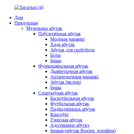
Дом
Прадукцыя
Мужчыны абутак
Паўсядзённая абутак
Модныя чаравікі
Хада абутак
Абутак для скейтбода
Боты
Іншы
Функцыянальная абутак
Дыябетычная абутак
Артапетычныя чаравікі
Абутак бяспекі
Іншы
Спартыўная абутак
Баскетбольная абутак
Футбольная абутак
Падбадзёрваць абутак
Красоўкі
Тэнісная абутак
Адсочванне абутку
Іншыя (абутак Boxing_wrestling)