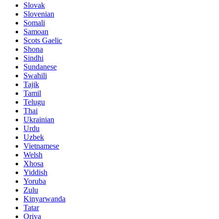
Slovak
Slovenian
Somali
Samoan
Scots Gaelic
Shona
Sindhi
Sundanese
Swahili
Tajik
Tamil
Telugu
Thai
Ukrainian
Urdu
Uzbek
Vietnamese
Welsh
Xhosa
Yiddish
Yoruba
Zulu
Kinyarwanda
Tatar
Oriya