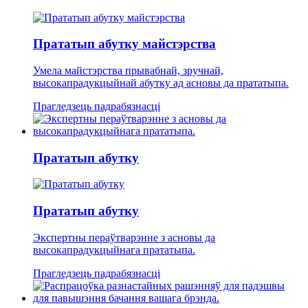
Прататып абутку майстэрства
Умела майстэрства прывабнай, зручнай,
высокапрадукцыйнай абутку ад асновы да прататыпа.
Прагледзець падрабязнасці
Прататып абутку
Прататып абутку
Экспертны пераўтварэнне з асновы да
высокапрадукцыйнага прататыпа.
Прагледзець падрабязнасці