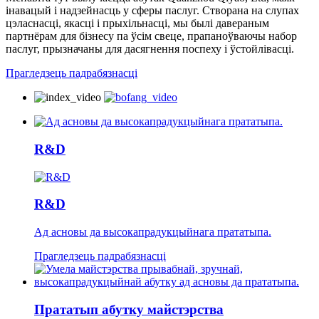
інавацый і надзейнасць у сферы паслуг. Створана на слупах
цэласнасці, якасці і прыхільнасці, мы былі давераным
партнёрам для бізнесу па ўсім свеце, прапаноўваючы набор
паслуг, прызначаны для дасягнення поспеху і ўстойлівасці.
Прагледзець падрабязнасці
R&D
R&D
Ад асновы да высокапрадукцыйнага прататыпа.
Прагледзець падрабязнасці
Прататып абутку майстэрства