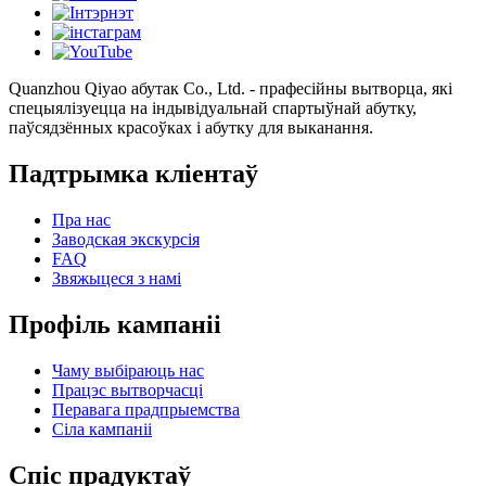
Quanzhou Qiyao абутак Co., Ltd. - прафесійны вытворца, які
спецыялізуецца на індывідуальнай спартыўнай абутку,
паўсядзённых красоўках і абутку для выканання.
Падтрымка кліентаў
Пра нас
Заводская экскурсія
FAQ
Звяжыцеся з намі
Профіль кампаніі
Чаму выбіраюць нас
Працэс вытворчасці
Перавага прадпрыемства
Сіла кампаніі
Спіс прадуктаў