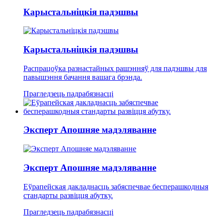
Карыстальніцкія падэшвы
Карыстальніцкія падэшвы
Распрацоўка разнастайных рашэнняў для падэшвы для
павышэння бачання вашага брэнда.
Прагледзець падрабязнасці
Эксперт Апошняе мадэляванне
Эксперт Апошняе мадэляванне
Еўрапейская дакладнасць забяспечвае бесперашкодныя
стандарты развіцця абутку.
Прагледзець падрабязнасці