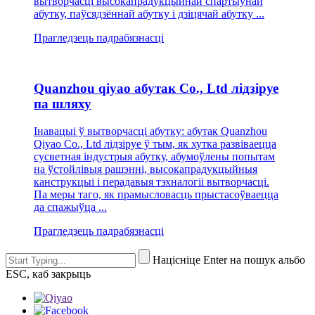
вытворчасці высокапрадукцыйнай спартыўнай
абутку, паўсядзённай абутку і дзіцячай абутку ...
Прагледзець падрабязнасці
Quanzhou qiyao абутак Co., Ltd лідзіруе
па шляху
Інавацыі ў вытворчасці абутку: абутак Quanzhou
Qiyao Co., Ltd лідзіруе ў тым, як хутка развіваецца
сусветная індустрыя абутку, абумоўлены попытам
на ўстойлівыя рашэнні, высокапрадукцыйныя
канструкцыі і перадавыя тэхналогіі вытворчасці.
Па меры таго, як прамысловасць прыстасоўваецца
да спажыўца ...
Прагледзець падрабязнасці
Націсніце Enter на пошук альбо
ESC, каб закрыць