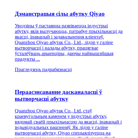
Дэманстрацыя сілы абутку Qiyao
Уводзіны ў пастаянна развіваецца індустрыі
абутку, якія вылучаюцца, патрабуе прыхільнасці да
якасці, інавацый і задавальнення кліентаў.
Quanzhou Qiyao абутак Co., Ltd., лідэр у галіне
вытворчасці і налады абутку, працягвае
ўсталёўваць арыенціры, даючы найвышэйшыя
прадукты ...
Прагледзець падрабязнасці
Пераасэнсаванне дасканаласці ў
вытворчасці абутку
Quanzhou Qiyao абутак Co., Ltd. стаў
краевугольным каменем у індустрыі абутку,
вядомай сваёй прыхільнасцю да якасці, інавацый і
індывідуальных рашэнняў. Як лідэр у галіне
вытворчасці абутку, Qiyao спецыялізуецца на